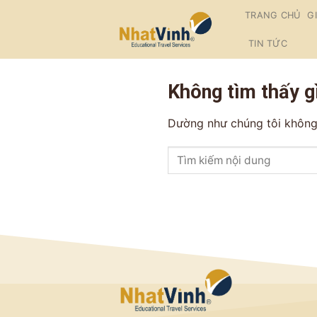
Skip
TRANG CHỦ
G
To
Content
TIN TỨC
(tạm
dịch)
Không tìm thấy g
Dường như chúng tôi không 