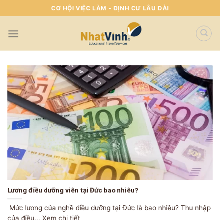
Skip
CƠ HỘI VIỆC LÀM - ĐỊNH CƯ LÂU DÀI
To
Content
(tạm
dịch)
Lương điều dưỡng viên tại Đức bao nhiêu?
Mức lương của nghề điều dưỡng tại Đức là bao nhiêu? Thu nhập
của điều... Xem chi tiết