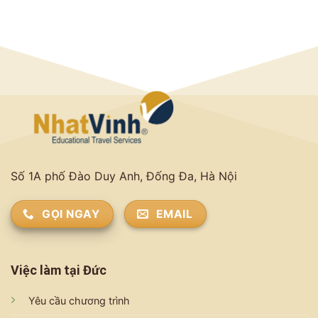
tuyển
CHLB
A2
dụng
Đức
–
thợ
có
Câu
điện
được
chuyện
bảo
không?
thành
trì
công.
máy
làm
việc
tại
CHLB
Đức
Số 1A phố Đào Duy Anh, Đống Đa, Hà Nội
GỌI NGAY
EMAIL
Việc làm tại Đức
Yêu cầu chương trình