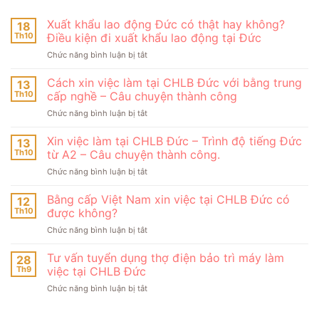
Xuất khẩu lao động Đức có thật hay không?
18
Th10
Điều kiện đi xuất khẩu lao động tại Đức
ở
Chức năng bình luận bị tắt
Xuất
khẩu
Cách xin việc làm tại CHLB Đức với bằng trung
13
lao
Th10
cấp nghề – Câu chuyện thành công
động
ở
Chức năng bình luận bị tắt
Đức
Cách
có
xin
Xin việc làm tại CHLB Đức – Trình độ tiếng Đức
thật
13
việc
hay
Th10
từ A2 – Câu chuyện thành công.
làm
không?
ở
Chức năng bình luận bị tắt
tại
Điều
Xin
CHLB
kiện
việc
Bằng cấp Việt Nam xin việc tại CHLB Đức có
Đức
12
đi
làm
với
Th10
được không?
xuất
tại
bằng
khẩu
ở
Chức năng bình luận bị tắt
CHLB
trung
lao
Bằng
Đức
cấp
động
cấp
Tư vấn tuyển dụng thợ điện bảo trì máy làm
–
28
nghề
tại
Việt
Trình
Th9
việc tại CHLB Đức
–
Đức
Nam
độ
Câu
ở
Chức năng bình luận bị tắt
xin
tiếng
chuyện
Tư
việc
Đức
thành
vấn
tại
từ
công