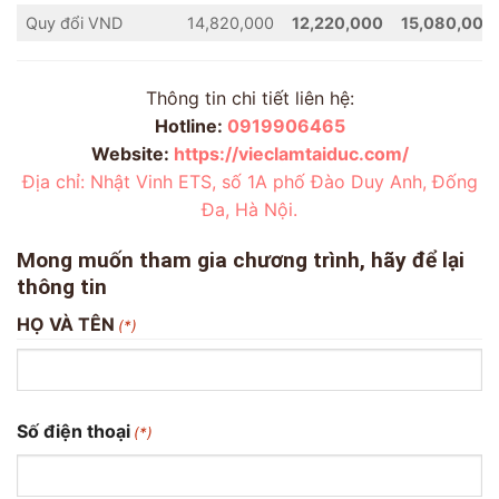
Quy đổi VND
14,820,000
12,220,000
15,080,000
Thông tin chi tiết liên hệ:
Hotline:
0919906465
Website:
https://vieclamtaiduc.com/
Địa chỉ: Nhật Vinh ETS, số 1A phố Đào Duy Anh, Đống
Đa, Hà Nội.
Mong muốn tham gia chương trình, hãy để lại
thông tin
HỌ VÀ TÊN
(*)
Họ
Số điện thoại
(*)
và
tên