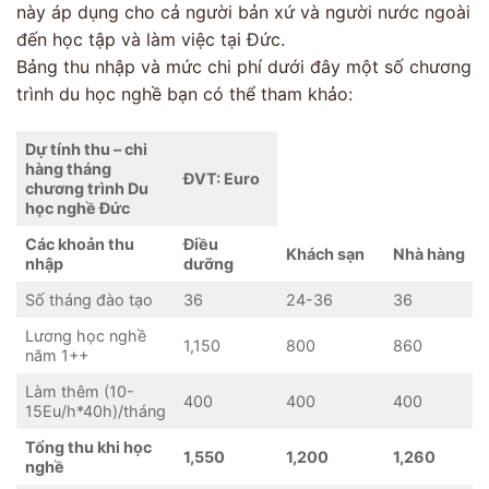
này áp dụng cho cả người bản xứ và người nước ngoài
đến học tập và làm việc tại Đức.
Bảng thu nhập và mức chi phí dưới đây một số chương
trình du học nghề bạn có thể tham khảo:
Dự tính thu – chi
hàng tháng
ĐVT: Euro
chương trình Du
học nghề Đức
Các khoản thu
Điều
Khách sạn
Nhà hàng
nhập
dưỡng
Số tháng đào tạo
36
24-36
36
Lương học nghề
1,150
800
860
năm 1++
Làm thêm (10-
400
400
400
15Eu/h*40h)/tháng
Tổng thu khi học
1,550
1,200
1,260
nghề