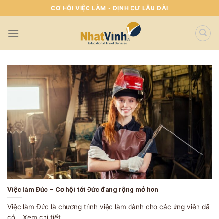
Skip
CƠ HỘI VIỆC LÀM - ĐỊNH CƯ LÂU DÀI
To
Content
(tạm
dịch)
Việc làm Đức – Cơ hội tới Đức đang rộng mở hơn
Việc làm Đức là chương trình việc làm dành cho các ứng viên đã
có... Xem chi tiết